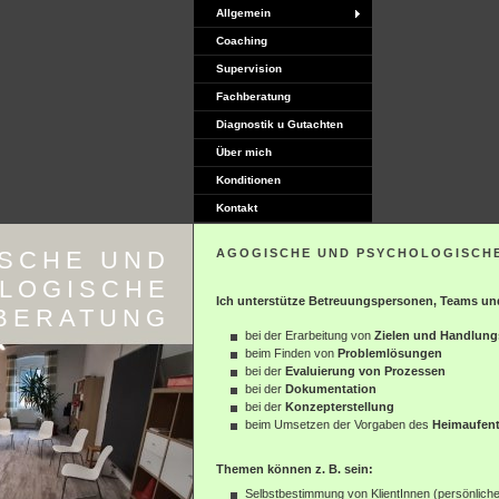
Allgemein
Coaching
Supervision
Fachberatung
Diagnostik u Gutachten
Über mich
Konditionen
Kontakt
SCHE UND
AGOGISCHE UND PSYCHOLOGISCH
LOGISCHE
Ich unterstütze Betreuungspersonen, Teams un
BERATUNG
bei der Erarbeitung von
Zielen und Handlung
beim Finden von
Problemlösungen
bei der
Evaluierung von Prozessen
bei der
Dokumentation
bei der
Konzepterstellung
beim Umsetzen der Vorgaben des
Heimaufent
Themen können z. B. sein:
Selbstbestimmung von KlientInnen (persönlich