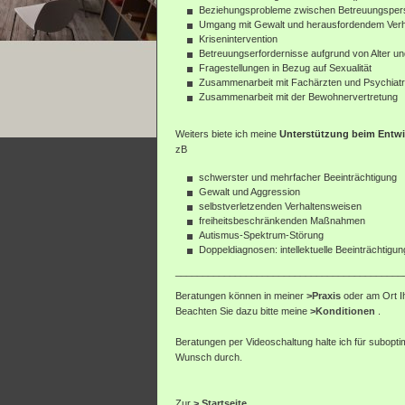
Beziehungsprobleme zwischen Betreuungspers
Umgang mit Gewalt und herausfordendem Verh
Krisenintervention
Betreuungserfordernisse aufgrund von Alter 
Fragestellungen in Bezug auf Sexualität
Zusammenarbeit mit Fachärzten und Psychiatr
Zusammenarbeit mit der Bewohnervertretung
Weiters biete ich meine
Unterstützung beim Entw
zB
schwerster und mehrfacher Beeinträchtigung
Gewalt und Aggression
selbstverletzenden Verhaltensweisen
freiheitsbeschränkenden Maßnahmen
Autismus-Spektrum-Störung
Doppeldiagnosen: intellektuelle Beeinträchtig
__________________________________________
Beratungen können in meiner
>Praxis
oder am Ort Ih
Beachten Sie dazu bitte meine
>Konditionen
.
Beratungen per Videoschaltung halte ich für subopti
Wunsch durch.
Zur
> Startseite