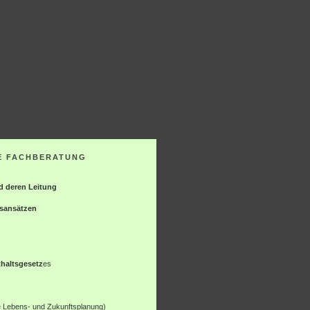
E FACHBERATUNG
d deren Leitung
sansätzen
haltsgesetz
es
e Lebens- und Zukunftsplanung)