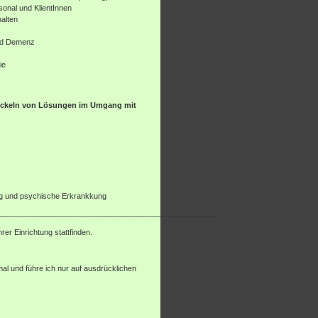
onal und KlientInnen
alten
und Demenz
ie
ickeln von Lösungen im Umgang mit
ung und psychische Erkrankkung
___________________________________________________
rer Einrichtung stattfinden.
mal und führe ich nur auf ausdrücklichen